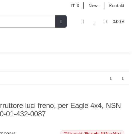
IT
News
Kontakt
0,00 €
erruttore luci freno, per Eagle 4x4, NSN
0-01-432-0087
Ricambi /
Ricambi NSN e Altri
TEGORIA