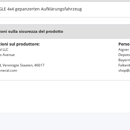
GLE 4x4 gepanzerten Aufklärungsfahrzeug
ioni sulla sicurezza del prodotto
ioni sul produttore:
Perso
l LLC
Aigne
es Avenue
Depotst
Bayern
, Vereinigte Staaten, 46617
Falken
neral.com
shop@a