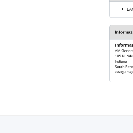
EA
Informaz
Informaz
AM Genera
105 N. Nil
Indiana
South Bend
info@amge