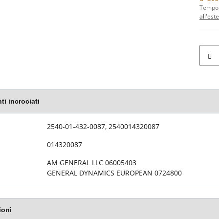
Tempo 
all'est
ti incrociati
 articolo
2540-01-432-0087, 2540014320087
014320087
AM GENERAL LLC 06005403
GENERAL DYNAMICS EUROPEAN 0724800
ioni