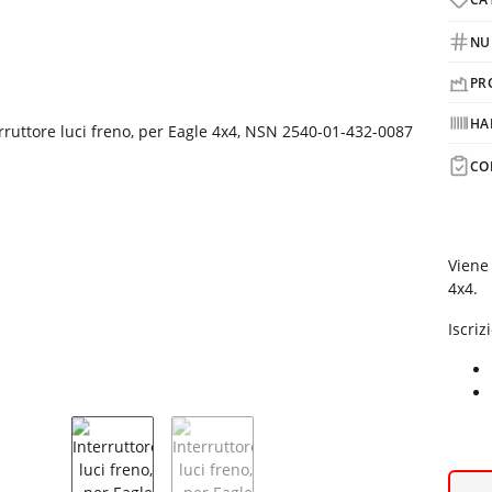
NU
PR
HA
CO
Viene 
4x4.
Iscriz