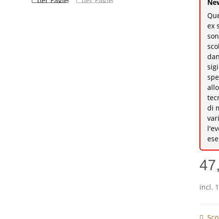
New
Que
ex 
son
sco
dan
sig
spe
all
tec
di 
var
l'e
ese
47
incl. 
Sco