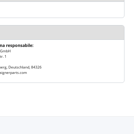
na responsabile:
r GmbH
r. 1
berg, Deutschland, 84326
ignerparts.com