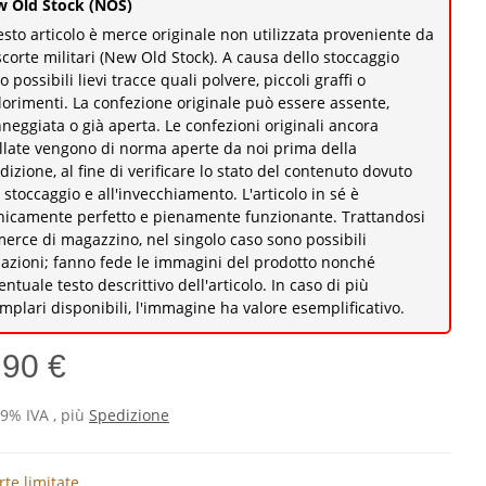
 Old Stock (NOS)
sto articolo è merce originale non utilizzata proveniente da
scorte militari (New Old Stock). A causa dello stoccaggio
o possibili lievi tracce quali polvere, piccoli graffi o
lorimenti. La confezione originale può essere assente,
neggiata o già aperta. Le confezioni originali ancora
illate vengono di norma aperte da noi prima della
dizione, al fine di verificare lo stato del contenuto dovuto
o stoccaggio e all'invecchiamento. L'articolo in sé è
nicamente perfetto e pienamente funzionante. Trattandosi
merce di magazzino, nel singolo caso sono possibili
iazioni; fanno fede le immagini del prodotto nonché
ventuale testo descrittivo dell'articolo. In caso di più
mplari disponibili, l'immagine ha valore esemplificativo.
,90 €
19% IVA , più
Spedizione
rte limitate