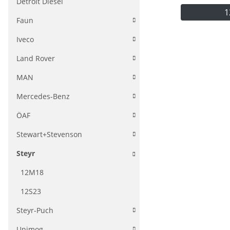
Detroit Diesel
1
Faun
Iveco
Land Rover
MAN
Mercedes-Benz
ÖAF
Stewart+Stevenson
Steyr
12M18
12S23
Steyr-Puch
Unimog