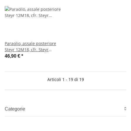
Paraolio, assale posteriore
Steyr 12M18, cfr. Steyr
190003070045 / MAN
46,90 €
*
85.90001-2276
Articoli 1 - 19 di 19
Categorie