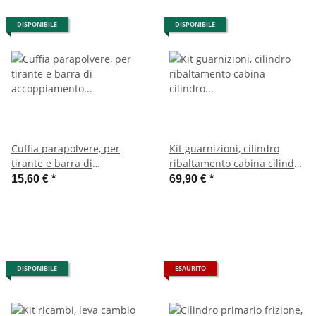
DISPONIBILE
DISPONIBILE
Cuffia parapolvere, per
Kit guarnizioni, cilindro
tirante e barra di
ribaltamento cabina cilindro
accoppiamento sterzo Steyr
cabina 12M18
15,60 €
*
69,90 €
*
12M18
DISPONIBILE
ESAURITO