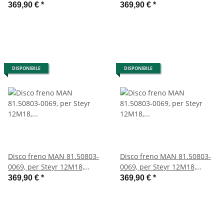
revisionato, 30 mm (vendita
revisionato, 32 mm (vendita
369,90 €
*
369,90 €
*
in coppia)
in coppia)
DISPONIBILE
DISPONIBILE
Disco freno MAN 81.50803-
Disco freno MAN 81.50803-
0069, per Steyr 12M18,
0069, per Steyr 12M18,
revisionato, 32,5 mm
revisionato, 32,55 mm
369,90 €
*
369,90 €
*
(vendita in coppia)