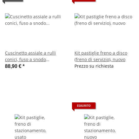
Cuscinetto assiale a rulli
Kit pastiglie freno a disco
conici, fuso a snodo
(freno di servizio), nuovo
inferiore, cfr. Steyr
Prezzo su richiesta
88,90 €
*
179200410057 / MAN
06.32819-0015
ESAURITO