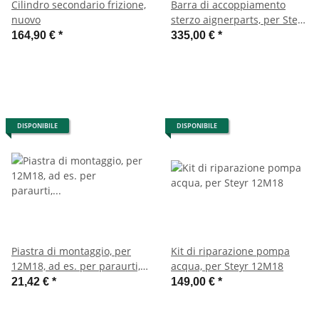
Cilindro secondario frizione,
Barra di accoppiamento
nuovo
sterzo aignerparts, per Steyr
12M18
164,90 €
*
335,00 €
*
DISPONIBILE
DISPONIBILE
Piastra di montaggio, per
Kit di riparazione pompa
12M18, ad es. per paraurti,
acqua, per Steyr 12M18
supporto cassone, ecc.
21,42 €
*
149,00 €
*