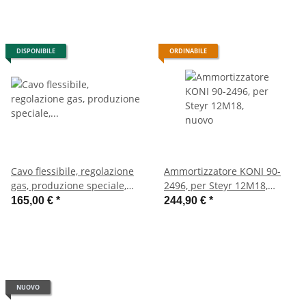
DISPONIBILE
ORDINABILE
Cavo flessibile, regolazione
Ammortizzatore KONI 90-
gas, produzione speciale,
2496, per Steyr 12M18,
nuovo, ricambio per MAN
nuovo
165,00 €
*
244,90 €
*
85.40000-4398
NUOVO