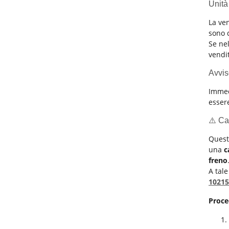
Unità
La ve
sono 
Se nel
vendi
Avvis
Immed
esser
⚠️ Ca
Quest
una
c
freno
A tale
10215
Proce