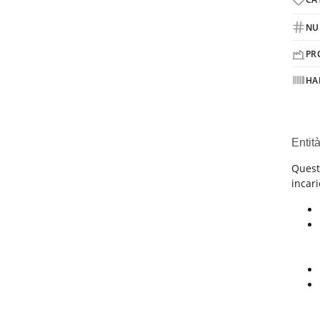
NU
PR
HA
Entit
Quest
incari