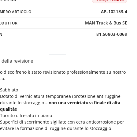
AP-102153.4
MERO ARTICOLO
MAN Truck & Bus SE
ODUTTORI
81.50803-0069
N
à della revisione
o disco freno è stato revisionato professionalmente su nostro
co:
Sabbiato
Dotato di verniciatura temporanea (protezione antiruggine
durante lo stoccaggio –
non una verniciatura finale di alta
qualità!
)
Tornito o fresato in piano
Superfici di scorrimento sigillate con cera anticorrosione per
evitare la formazione di ruggine durante lo stoccaggio