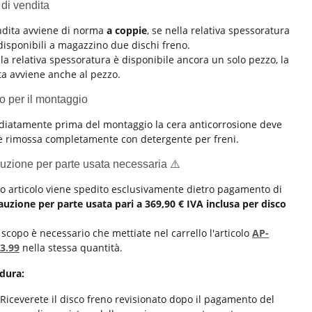
 di vendita
ndita avviene di norma
a coppie
, se nella relativa spessoratura
disponibili a magazzino due dischi freno.
la relativa spessoratura è disponibile ancora un solo pezzo, la
ta avviene anche al pezzo.
o per il montaggio
iatamente prima del montaggio la cera anticorrosione deve
e rimossa completamente con detergente per freni.
uzione per parte usata necessaria ⚠️
o articolo viene spedito esclusivamente dietro pagamento di
auzione per parte usata pari a 369,90 € IVA inclusa per disco
.
 scopo è necessario che mettiate nel carrello l'articolo
AP-
3.99
nella stessa quantità.
dura:
Riceverete il disco freno revisionato dopo il pagamento del