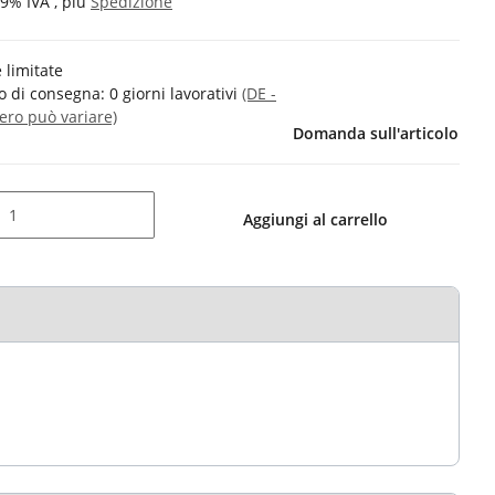
19% IVA , più
Spedizione
 limitate
 di consegna:
0 giorni lavorativi
(DE -
tero può variare)
Domanda sull'articolo
Aggiungi al carrello