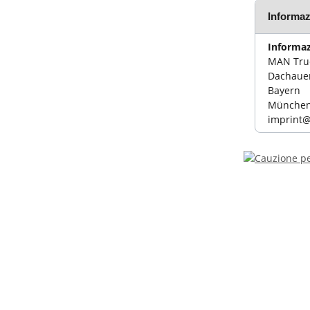
Informaz
Informaz
MAN Truc
Dachauer
Bayern
München,
imprint