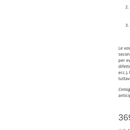
Le vo
secon
per e
difett
ecc.),
tuttav
Consig
antici
36