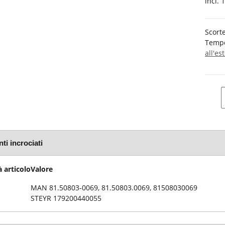
incl. 
Scorte
Tempo
all'es
ti incrociati
 articolo
Valore
MAN 81.50803-0069, 81.50803.0069, 81508030069
STEYR 179200440055