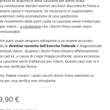
prezzo di acquisto e della cauzione per parte usata.
La restituzione del/dei vostro/i vecchio/i disco/dischi freno a
vostre spese è necessaria. Se necessario vi supportiamo
volentieri nella prenotazione di una spedizione.
Al ricevimento delle parti usate la cauzione viene rimborsata
per intero –
a condizione
che i dischi freno inviati siano
revisionabili.
stre parti usate vengono sottoposte a un esame accurato
do le
direttive tecniche dell'Esercito Federale
e diagnosticate
ventuali danni. Qualora i dischi freno fossero effettivamente
osi (ad es. a causa di crepe troppo profonde, usura eccessiva
 la cauzione viene trattenuta per intero. Questo caso non si è
ia mai verificato finora.
lio:
Potete inviarci i vostri vecchi dischi freno volentieri in
po per una verifica non vincolante.
9,90 €