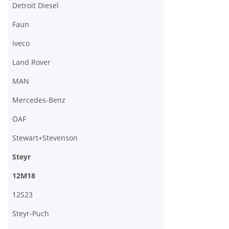
Detroit Diesel
Faun
Iveco
Land Rover
MAN
Mercedes-Benz
ÖAF
Stewart+Stevenson
Steyr
12M18
12S23
Steyr-Puch