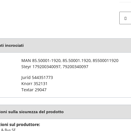
ti incrociati
 articolo
MAN 85.50001-1920, 85.50001.1920, 85500011920
Steyr 179200340097, 79200340097
Juríd 544351773
Knorr 352131
Textar 29047
ioni sulla sicurezza del prodotto
ioni sul produttore:
 & Bus SE