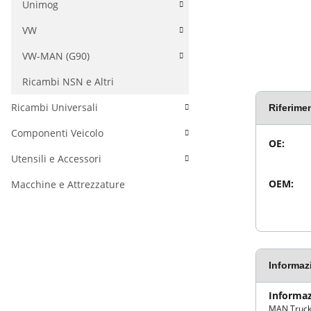
Unimog
VW
VW-MAN (G90)
Ricambi NSN e Altri
Ricambi Universali
Riferimen
Componenti Veicolo
Valore
Proprietà
OE:
Utensili e Accessori
OEM:
Macchine e Attrezzature
Informaz
Informaz
MAN Truck