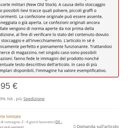
scorte militari (New Old Stock). A causa dello stoccaggio
o possibili lievi tracce quali polvere, piccoli graffi o
lorimenti. La confezione originale può essere assente,
neggiata o già aperta. Le confezioni originali ancora
illate vengono di norma aperte da noi prima della
dizione, al fine di verificare lo stato del contenuto dovuto
o stoccaggio e all'invecchiamento. L'articolo in sé è
nicamente perfetto e pienamente funzionante. Trattandosi
merce di magazzino, nel singolo caso sono possibili
iazioni; fanno fede le immagini del prodotto nonché
ventuale testo descrittivo dell'articolo. In caso di più
mplari disponibili, l'immagine ha valore esemplificativo.
,95 €
19% IVA , più
Spedizione
rte limitate
di consegna:
2 - 4 giorni lavorativi
(DE -
Domanda sull'articolo
ero può variare)