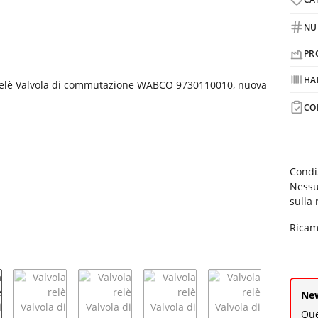
NU
PR
HA
CO
Condi
Nessu
sulla
Ricam
New
Que