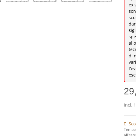
ex 
son
sco
dan
sig
spe
all
tec
di 
var
l'e
ese
29
incl. 
Sco
Tempo 
all'est