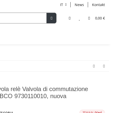
IT
News
Kontakt
0,00 €
vola relè Valvola di commutazione
CO 9730110010, nuova
MAN /
Vari
TEGORIA