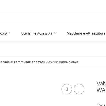
colo
Utensili e Accessori
Macchine e Attrezzature
 Valvola di commutazione WABCO 9730110010, nuova
Val
WAB
CA