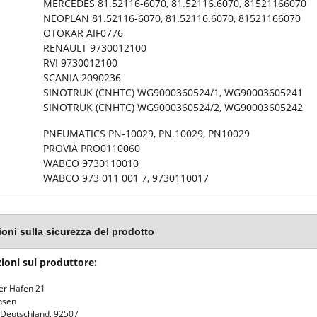
MERCEDES 81.52116-6070, 81.52116.6070, 81521166070
NEOPLAN 81.52116-6070, 81.52116.6070, 81521166070
OTOKAR AIF0776
RENAULT 9730012100
RVI 9730012100
SCANIA 2090236
SINOTRUK (CNHTC) WG9000360524/1, WG90003605241
SINOTRUK (CNHTC) WG9000360524/2, WG90003605242
PNEUMATICS PN-10029, PN.10029, PN10029
PROVIA PRO0110060
WABCO 9730110010
WABCO 973 011 001 7, 9730110017
ioni sulla sicurezza del prodotto
ioni sul produttore:
er Hafen 21
hsen
 Deutschland, 92507