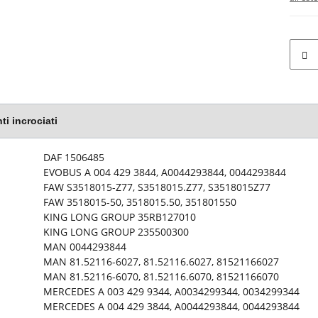
ti incrociati
 articolo
DAF 1506485
EVOBUS A 004 429 3844, A0044293844, 0044293844
FAW S3518015-Z77, S3518015.Z77, S3518015Z77
FAW 3518015-50, 3518015.50, 351801550
KING LONG GROUP 35RB127010
KING LONG GROUP 235500300
MAN 0044293844
MAN 81.52116-6027, 81.52116.6027, 81521166027
MAN 81.52116-6070, 81.52116.6070, 81521166070
MERCEDES A 003 429 9344, A0034299344, 0034299344
MERCEDES A 004 429 3844, A0044293844, 0044293844