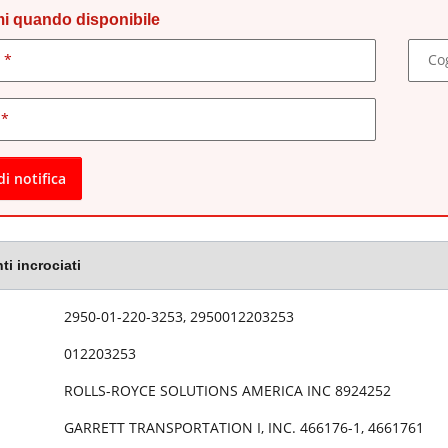
i quando disponibile
 contatto
e
Co
l
di notifica
ti incrociati
 articolo
2950-01-220-3253, 2950012203253
012203253
ROLLS-ROYCE SOLUTIONS AMERICA INC 8924252
GARRETT TRANSPORTATION I, INC. 466176-1, 4661761