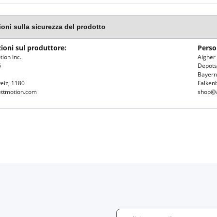
ioni sulla sicurezza del prodotto
ioni sul produttore:
Perso
ion Inc.
Aigne
6
Depotst
Bayern
weiz, 1180
Falken
ettmotion.com
shop@a