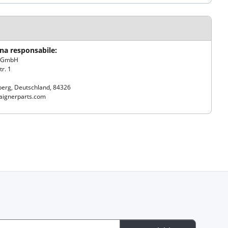
na responsabile:
r GmbH
r. 1
berg, Deutschland, 84326
ignerparts.com