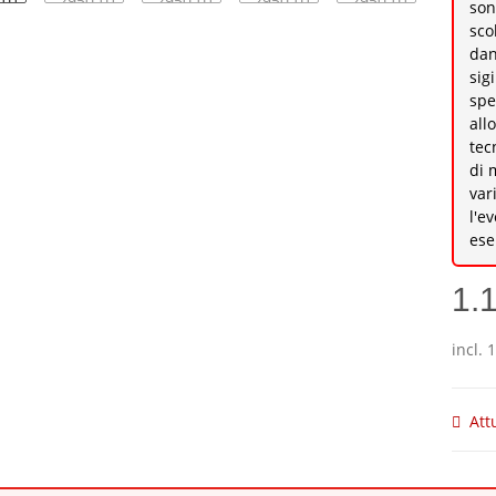
son
sco
dan
sig
spe
all
tec
di 
var
l'e
ese
1.
incl. 
Att