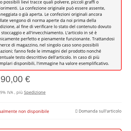
o possibili lievi tracce quali polvere, piccoli graffi o
lorimenti. La confezione originale può essere assente,
neggiata o già aperta. Le confezioni originali ancora
illate vengono di norma aperte da noi prima della
dizione, al fine di verificare lo stato del contenuto dovuto
o stoccaggio e all'invecchiamento. L'articolo in sé è
nicamente perfetto e pienamente funzionante. Trattandosi
merce di magazzino, nel singolo caso sono possibili
iazioni; fanno fede le immagini del prodotto nonché
ventuale testo descrittivo dell'articolo. In caso di più
mplari disponibili, l'immagine ha valore esemplificativo.
190,00 €
19% IVA , più
Spedizione
Domanda sull'articolo
ualmente non disponibile