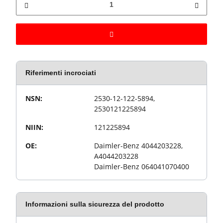
Riferimenti incrociati
Valore
Proprietà articolo
NSN:
2530-12-122-5894,
2530121225894
NIIN:
121225894
OE:
Daimler-Benz 4044203228,
A4044203228
Daimler-Benz 064041070400
Informazioni sulla sicurezza del prodotto