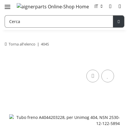
IT
Torna all'elenco
404S