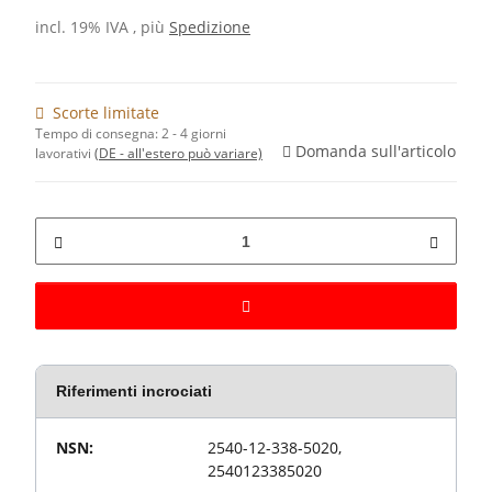
incl. 19% IVA , più
Spedizione
Scorte limitate
Tempo di consegna:
2 - 4 giorni
Domanda sull'articolo
lavorativi
(DE - all'estero può variare)
Riferimenti incrociati
Valore
Proprietà articolo
NSN:
2540-12-338-5020,
2540123385020