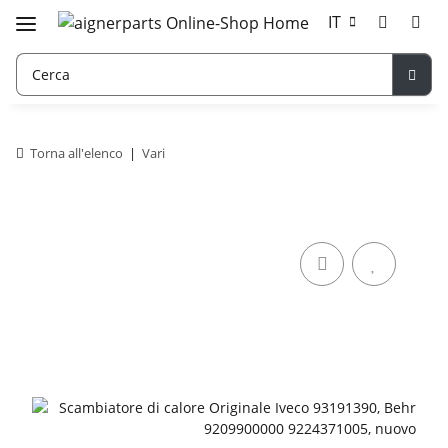
IT
Torna all'elenco
Vari