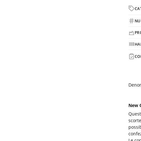
CA
NU
PR
HA
CO
Denom
New O
Quest
scorte
possib
confe
Le co