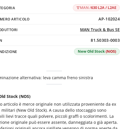
MAN /
630 L2A / L2AE
TEGORIA
AP-102024
MERO ARTICOLO
MAN Truck & Bus SE
ODUTTORI
81.50303-0003
N
New Old Stock
(NOS)
NDIZIONE
inazione alternativa: leva camma freno sinistra
ld Stock (NOS)
o articolo è merce originale non utilizzata proveniente da ex
 militari (New Old Stock). A causa dello stoccaggio sono
ili lievi tracce quali polvere, piccoli graffi o scolorimenti. La
zione originale può essere assente, danneggiata o già aperta.
nfezioni originali ancora sigillate vengono di norma aperte da