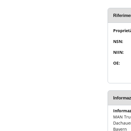
Riferimen
Proprietà
NSN:
NIIN:
OE:
Informaz
Informaz
MAN Truc
Dachauer
Bayern