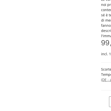
noi pr
conten
sé è 
di mer
fanno
descri
l'imm
99
incl. 
Scorte
Tempo
(DE - 