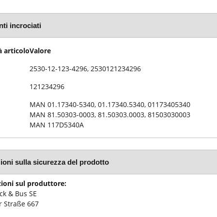
ti incrociati
 articolo
Valore
2530-12-123-4296, 2530121234296
121234296
MAN 01.17340-5340, 01.17340.5340, 01173405340
MAN 81.50303-0003, 81.50303.0003, 81503030003
MAN 117D5340A
ioni sulla sicurezza del prodotto
ioni sul produttore:
k & Bus SE
 Straße 667