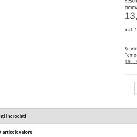
descri
l'imm
13
incl. 
Scorte
Tempo
(DE - 
ti incrociati
 articolo
Valore