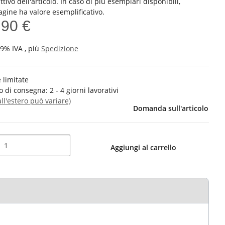
ttivo dell'articolo. In caso di più esemplari disponibili,
agine ha valore esemplificativo.
,90 €
19% IVA , più
Spedizione
 limitate
 di consegna:
2 - 4 giorni lavorativi
all'estero può variare)
Domanda sull'articolo
Aggiungi al carrello