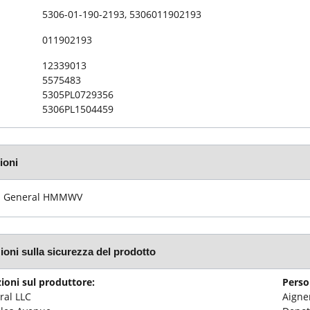
5306-01-190-2193, 5306011902193
011902193
12339013
5575483
5305PL0729356
5306PL1504459
ioni
 General HMMWV
ioni sulla sicurezza del prodotto
ioni sul produttore:
Perso
al LLC
Aign