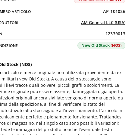
AP-101026
MERO ARTICOLO
AM General LLC (USA)
ODUTTORI
12339013
N
New Old Stock
(NOS)
NDIZIONE
ld Stock (NOS)
o articolo è merce originale non utilizzata proveniente da ex
 militari (New Old Stock). A causa dello stoccaggio sono
ili lievi tracce quali polvere, piccoli graffi o scolorimenti. La
zione originale può essere assente, danneggiata o già aperta.
nfezioni originali ancora sigillate vengono di norma aperte da
ima della spedizione, al fine di verificare lo stato del
uto dovuto allo stoccaggio e all'invecchiamento. L'articolo in
tecnicamente perfetto e pienamente funzionante. Trattandosi
ce di magazzino, nel singolo caso sono possibili variazioni;
 fede le immagini del prodotto nonché l'eventuale testo