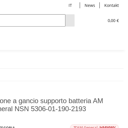
IT
News
Kontakt
0,00 €
lone a gancio supporto batteria AM
eral NSN 5306-01-190-2193
AM General /
HMMWV
TEGORIA