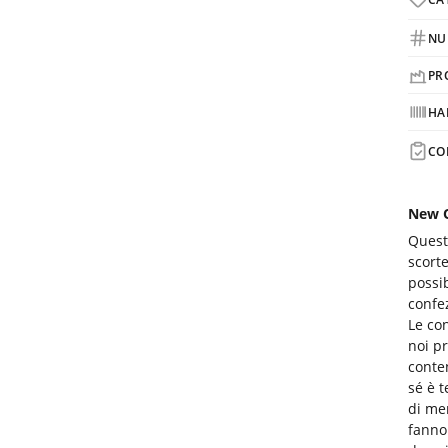
NU
PR
HA
CO
New O
Quest
scorte
possib
confe
Le co
noi pr
conten
sé è 
di mer
fanno