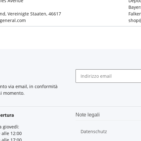
iles Avenue
Depot
Bayer
nd, Vereinigte Staaten, 46617
Falke
general.com
shop@
nto via email, in conformità
asi momento.
pertura
Note legali
a giovedì:
Datenschutz
 alle 12:00
 alle 17:00