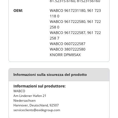
81.52315.6160, 81523156160
OEM:
WABCO 9617231180, 961 723
118 0
WABCO 9617222580, 961 722
258 0
WABCO 9617222587, 961 722
258 7
WABCO 0607222587
WABCO 3807222580
KNORR DPM85AX
Informazioni sulla sicurezza del prodotto
Informazioni sul produttore:
WABCO
Am Lindener Hafen 21
Niedersachsen
Hannover, Deutschland, 92507
serviceclients@exidegroup.com