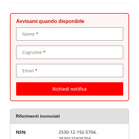
Avvisami quando disponibile
Dati di contatto
Nome
Cognome
Email
Richiedi notifica
Riferimenti incrociati
Valore
Proprietà articolo
NSN:
2530-12-192-5704,
2530121925704