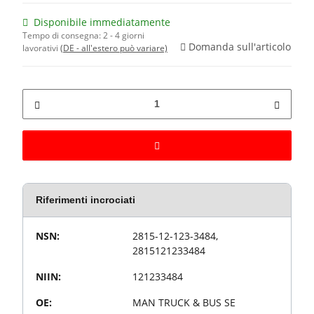
Disponibile immediatamente
Tempo di consegna:
2 - 4 giorni
Domanda sull'articolo
lavorativi
(DE - all'estero può variare)
Riferimenti incrociati
Valore
Proprietà articolo
NSN:
2815-12-123-3484,
2815121233484
NIIN:
121233484
OE:
MAN TRUCK & BUS SE