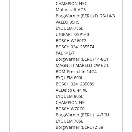
CHAMPION N5C
Motorcraft AG3
BorgWarner (BERU) D175/14/3
VALEO 35HS
EYQUEM 755L
UNIPART GSP160
BOSCH W160T2
BOSCH 0241235574
PAL 14L-7
BorgWarner (BERU) 14-8C1
MAGNETI MARELLI CW 67 L
BOM-Prestolite 14G4
EYQUEM 600L
BOSCH 0241235089
ACDelco C 44 XL
EYQUEM 805L
CHAMPION N5
BOSCH W7CC0
BorgWarner (BERU) 14-7CU
EYQUEM 705L
BorgWarner (BERU) Z 58