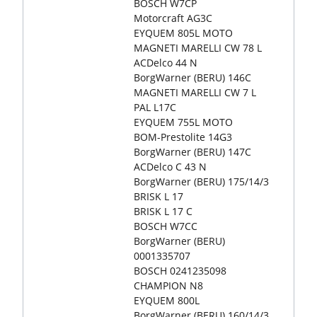
BOSCH W7CP
Motorcraft AG3C
EYQUEM 805L MOTO
MAGNETI MARELLI CW 78 L
ACDelco 44 N
BorgWarner (BERU) 146C
MAGNETI MARELLI CW 7 L
PAL L17C
EYQUEM 755L MOTO
BOM-Prestolite 14G3
BorgWarner (BERU) 147C
ACDelco C 43 N
BorgWarner (BERU) 175/14/3
BRISK L 17
BRISK L 17 C
BOSCH W7CC
BorgWarner (BERU)
0001335707
BOSCH 0241235098
CHAMPION N8
EYQUEM 800L
BorgWarner (BERU) 160/14/3