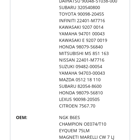
DAIHATSU 90048-51038-000
SUBARU 320540800
TOYOTA 90098-20455
INFINITI 22401-M7716
KAWASAKI 9207 0014
YAMAHA 94701 00043
KAWASAKI E 9207 0019
HONDA 98079-56840
MITSUBISHI MS 851 163
NISSAN 22401-M7716
SUZUKI 09482-00054
YAMAHA 94703-00043
MAZDA 0512 18 110
SUBARU 82054-8600
HONDA 98079-56810
LEXUS 90098-20505
CITROEN 7567.70
OEM:
NGK B6ES
CHAMPION OE074/T10
EYQUEM 75LM
MAGNETI MARELLI CW 7 LJ