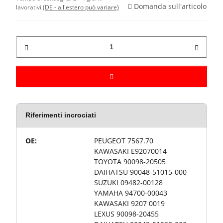
Domanda sull'articolo
lavorativi
(DE - all'estero può variare)
Riferimenti incrociati
Valore
Proprietà articolo
OE:
PEUGEOT 7567.70
KAWASAKI E92070014
TOYOTA 90098-20505
DAIHATSU 90048-51015-000
SUZUKI 09482-00128
YAMAHA 94700-00043
KAWASAKI 9207 0019
LEXUS 90098-20455