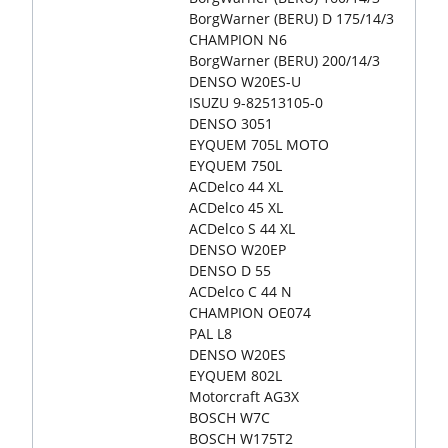
BorgWarner (BERU) D 175/14/3
CHAMPION N6
BorgWarner (BERU) 200/14/3
DENSO W20ES-U
ISUZU 9-82513105-0
DENSO 3051
EYQUEM 705L MOTO
EYQUEM 750L
ACDelco 44 XL
ACDelco 45 XL
ACDelco S 44 XL
DENSO W20EP
DENSO D 55
ACDelco C 44 N
CHAMPION OE074
PAL L8
DENSO W20ES
EYQUEM 802L
Motorcraft AG3X
BOSCH W7C
BOSCH W175T2