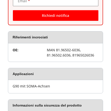
Email
Richiedi notifica
Riferimenti incrociati
Valore
Proprietà articolo
OE:
MAN 81.96502-6036,
81.96502.6036, 81965026036
Applicazioni
G90 mit SOMA-Achsen
Informazioni sulla sicurezza del prodotto