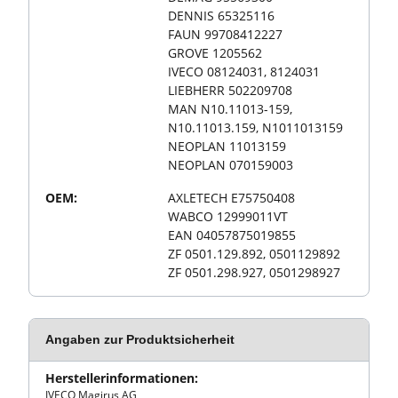
DENNIS 65325116
FAUN 99708412227
GROVE 1205562
IVECO 08124031, 8124031
LIEBHERR 502209708
MAN N10.11013-159,
N10.11013.159, N1011013159
NEOPLAN 11013159
NEOPLAN 070159003
OEM:
AXLETECH E75750408
WABCO 12999011VT
EAN 04057875019855
ZF 0501.129.892, 0501129892
ZF 0501.298.927, 0501298927
Angaben zur Produktsicherheit
Herstellerinformationen:
IVECO Magirus AG