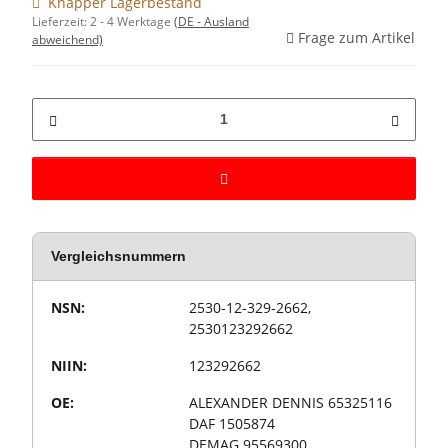
Knapper Lagerbestand
Lieferzeit:
2 - 4 Werktage
(DE - Ausland
Frage zum Artikel
abweichend)
Vergleichsnummern
Wert
Produkteigenschaft
NSN:
2530-12-329-2662,
2530123292662
NIIN:
123292662
OE:
ALEXANDER DENNIS 65325116
DAF 1505874
DEMAG 95569300