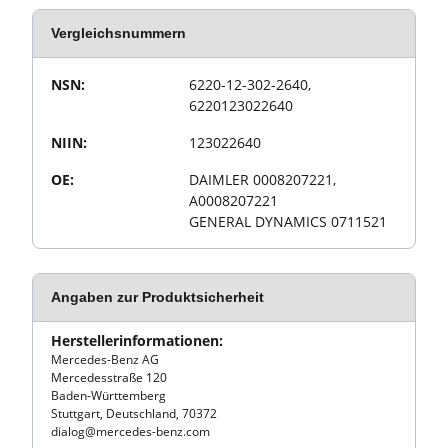
Vergleichsnummern
Wert
Produkteigenschaft
NSN:
6220-12-302-2640,
6220123022640
NIIN:
123022640
OE:
DAIMLER 0008207221,
A0008207221
GENERAL DYNAMICS 0711521
Angaben zur Produktsicherheit
Herstellerinformationen:
Mercedes-Benz AG
Mercedesstraße 120
Baden-Württemberg
Stuttgart, Deutschland, 70372
dialog@mercedes-benz.com